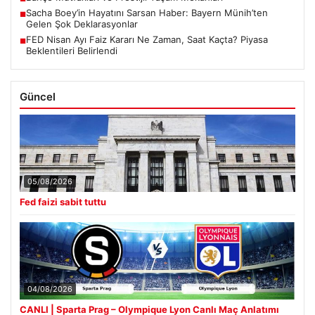
Sacha Boey’in Hayatını Sarsan Haber: Bayern Münih’ten
■
Gelen Şok Deklarasyonlar
FED Nisan Ayı Faiz Kararı Ne Zaman, Saat Kaçta? Piyasa
■
Beklentileri Belirlendi
Güncel
05/08/2026
Fed faizi sabit tuttu
04/08/2026
CANLI | Sparta Prag – Olympique Lyon Canlı Maç Anlatımı