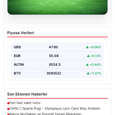
04.08.2026
CANLI | Sparta Prag – Olympique Lyon
Piyasa Verileri
Canlı Maç Anlatımı
USD
47.60
▲ +0.06%
EUR
55.08
▲ +0.12%
ALTIN
6524.5
▲ +0.44%
BTC
3083522
▲ +1.37%
Son Eklenen Haberler
Fed faizi sabit tuttu
■
CANLI | Sparta Prag – Olympique Lyon Canlı Maç Anlatımı
■
Bahçe Mutfakları ve Prestijli Yaşam Mekanları
■