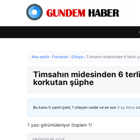
Ana sayfa
›
Forumlar
›
Dünya
›
Timsahın midesinden 6 terlik çık
Timsahın midesinden 6 terlik 
korkutan şüphe
Bu konu 0 yanıt içerir, 1 izleyen vardır ve en son
3 ay önce
ad
1 yazı görüntüleniyor (toplam 1)
08/05/2026: 12:14