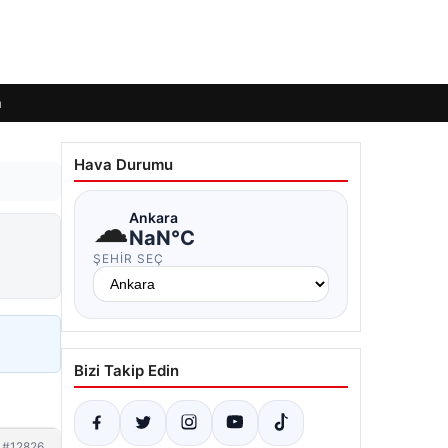
m
Hava Durumu
☁
Ankara
NaN°C
ŞEHIR SEÇ
Bizi Takip Edin
#12826