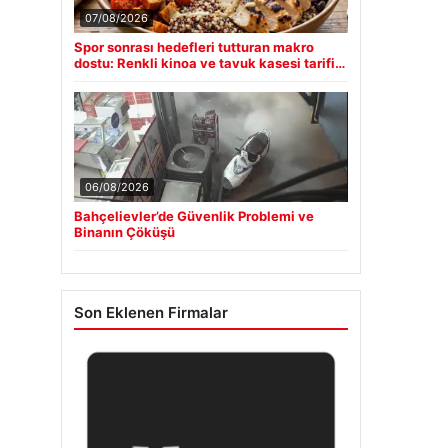
07/08/2026
Spor sonrası hedefleri tutturan makro
dostu: Renkli kinoa ve tavuk kasesi tarifi…
06/08/2026
Bahçelievler’de Güvenlik Problemi ve
Binanın Çöküşü
Son Eklenen Firmalar