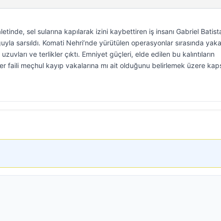
nde, sel sularına kapılarak izini kaybettiren iş insanı Gabriel Batista
guyla sarsıldı. Komati Nehri’nde yürütülen operasyonlar sırasında yak
uvları ve terlikler çıktı. Emniyet güçleri, elde edilen bu kalıntıların
er faili meçhul kayıp vakalarına mı ait olduğunu belirlemek üzere kap