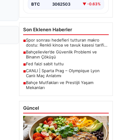
BTC
3062503
▼ -0.63%
Son Eklenen Haberler
Spor sonrası hedefleri tutturan makro
■
dostu: Renkli kinoa ve tavuk kasesi tarifi…
Bahçelievler’de Güvenlik Problemi ve
■
Binanın Çöküşü
Fed faizi sabit tuttu
■
CANLI | Sparta Prag – Olympique Lyon
■
Canlı Maç Anlatımı
Bahçe Mutfakları ve Prestijli Yaşam
■
Mekanları
Güncel