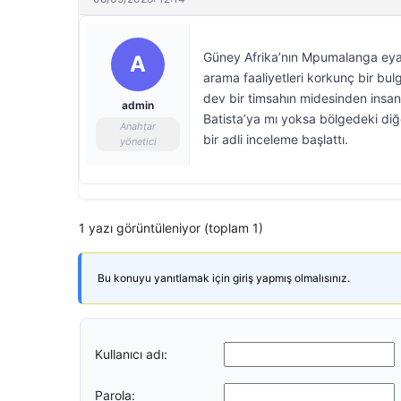
Güney Afrika’nın Mpumalanga eyaleti
A
arama faaliyetleri korkunç bir bul
dev bir timsahın midesinden insan uz
admin
Batista’ya mı yoksa bölgedeki diğ
Anahtar
bir adli inceleme başlattı.
yönetici
1 yazı görüntüleniyor (toplam 1)
Bu konuyu yanıtlamak için giriş yapmış olmalısınız.
Kullanıcı adı:
Parola: