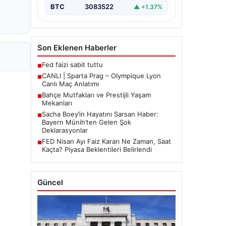
BTC
3083522
▲ +1.37%
Son Eklenen Haberler
Fed faizi sabit tuttu
■
CANLI | Sparta Prag – Olympique Lyon
■
Canlı Maç Anlatımı
Bahçe Mutfakları ve Prestijli Yaşam
■
Mekanları
Sacha Boey’in Hayatını Sarsan Haber:
■
Bayern Münih’ten Gelen Şok
Deklarasyonlar
FED Nisan Ayı Faiz Kararı Ne Zaman, Saat
■
Kaçta? Piyasa Beklentileri Belirlendi
Güncel