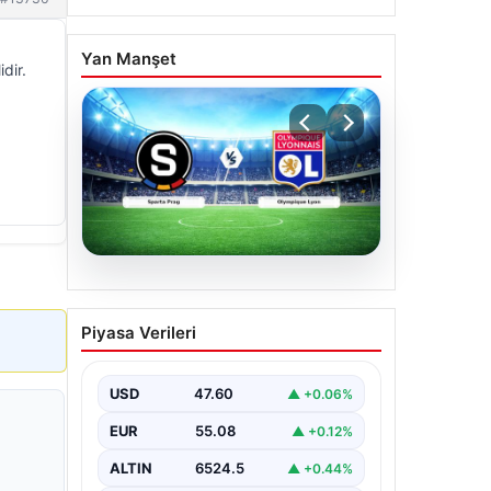
Yan Manşet
dir.
04.08.2026
Bahçe Mutfakları ve
Piyasa Verileri
Prestijli Yaşam Mekanları
Açık hava yaşamı günümüzde önemli
bir dönüşüm yaşamaktadır. Baştan
USD
47.60
▲ +0.06%
başa özel evlerde ikamet eden…
EUR
55.08
▲ +0.12%
ALTIN
6524.5
▲ +0.44%