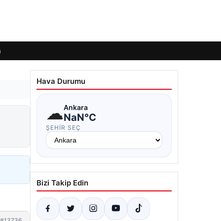
m
Hava Durumu
☁
Ankara
NaN°C
ŞEHIR SEÇ
Bizi Takip Edin
#13736