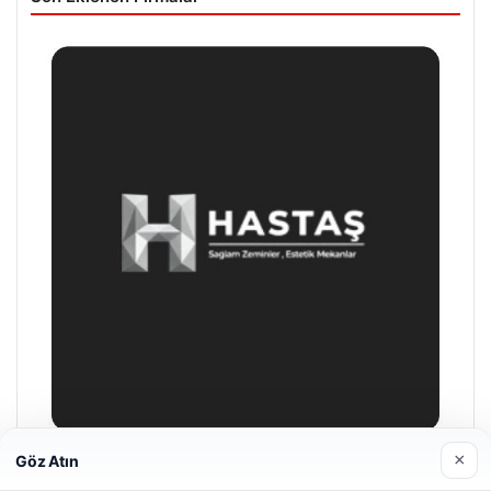
×
Göz Atın
Hastaş Beton