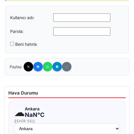
Kullanıcı adı:
Parola:
Beni hatırla
Paylaş:
Hava Durumu
☁
Ankara
NaN°C
ŞEHIR SEÇ