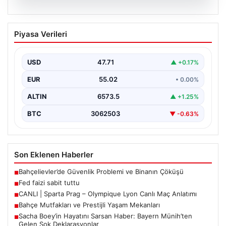
05.08.2026
Fed faizi sabit tuttu
Piyasa Verileri
USD
47.71
▲ +0.17%
EUR
55.02
• 0.00%
ALTIN
6573.5
▲ +1.25%
BTC
3062503
▼ -0.63%
Son Eklenen Haberler
Bahçelievler’de Güvenlik Problemi ve Binanın Çöküşü
■
Fed faizi sabit tuttu
■
CANLI | Sparta Prag – Olympique Lyon Canlı Maç Anlatımı
■
Bahçe Mutfakları ve Prestijli Yaşam Mekanları
■
Sacha Boey’in Hayatını Sarsan Haber: Bayern Münih’ten
■
Gelen Şok Deklarasyonlar