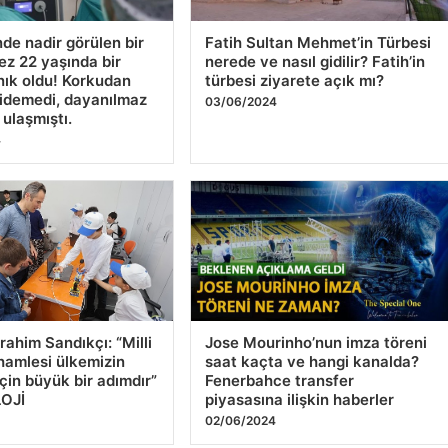
nde nadir görülen bir
Fatih Sultan Mehmet’in Türbesi
kez 22 yaşında bir
nerede ve nasıl gidilir? Fatih’in
nık oldu! Korkudan
türbesi ziyarete açık mı?
idemedi, dayanılmaz
03/06/2024
 ulaşmıştı.
4
rahim Sandıkçı: “Milli
Jose Mourinho’nun imza töreni
 hamlesi ülkemizin
saat kaçta ve hangi kanalda?
için büyük bir adımdır”
Fenerbahce transfer
OJİ
piyasasına ilişkin haberler
4
02/06/2024