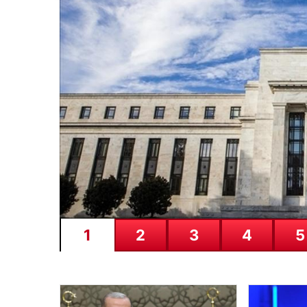
04.08.2026
CANLI | Sparta Prag – O
1
2
3
4
5