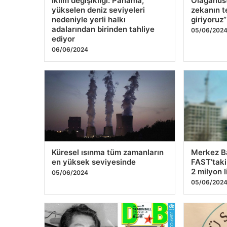
İklim değişikliği: Panama,
Olağanüst
yükselen deniz seviyeleri
zekanın t
nedeniyle yerli halkı
giriyoruz”
adalarından birinden tahliye
05/06/202
ediyor
06/06/2024
Küresel ısınma tüm zamanların
Merkez Ba
en yüksek seviyesinde
FAST’taki
2 milyon l
05/06/2024
05/06/202