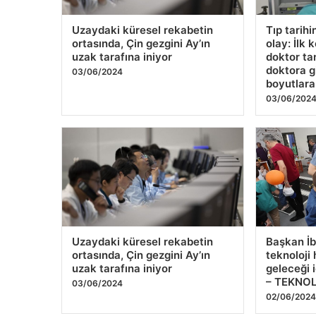
Uzaydaki küresel rekabetin
Tıp tarihi
ortasında, Çin gezgini Ay’ın
olay: İlk 
uzak tarafına iniyor
doktor ta
doktora g
03/06/2024
boyutlara
03/06/202
Uzaydaki küresel rekabetin
Başkan İb
ortasında, Çin gezgini Ay’ın
teknoloji
uzak tarafına iniyor
geleceği 
– TEKNOL
03/06/2024
02/06/202