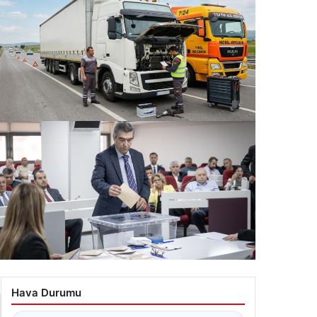
ı
ziantep Geneli Taşıt Güç Sistemleri – Gaziantep
kücü
.07.2026 22:07
nkaya Belediyesinde Yeni Başkanvekili Haldun
ler Oldu
Hava Durumu
.07.2026 11:49