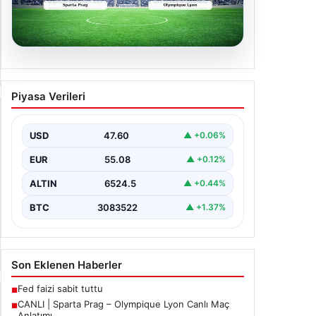
04.08.2026
CANLI | Sparta Prag – Olympique
Piyasa Verileri
Lyon Canlı Maç Anlatımı
USD
47.60
▲ +0.06%
EUR
55.08
▲ +0.12%
ALTIN
6524.5
▲ +0.44%
BTC
3083522
▲ +1.37%
Son Eklenen Haberler
Fed faizi sabit tuttu
■
CANLI | Sparta Prag – Olympique Lyon Canlı Maç
■
Anlatımı