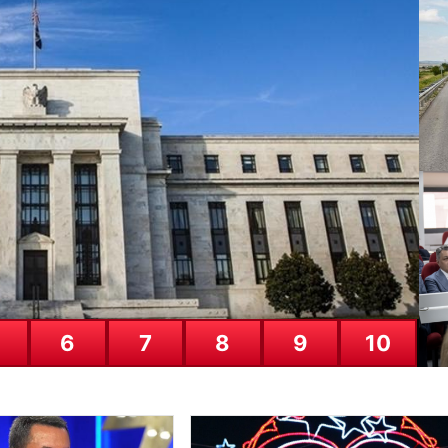
lympique Lyon Canlı Maç Anlatım
Ga
A
24
6
7
8
9
10
Ça
Gü
23