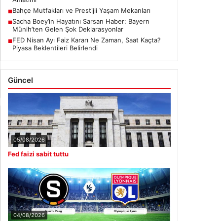
Bahçe Mutfakları ve Prestijli Yaşam Mekanları
■
Sacha Boey’in Hayatını Sarsan Haber: Bayern
■
Münih’ten Gelen Şok Deklarasyonlar
FED Nisan Ayı Faiz Kararı Ne Zaman, Saat Kaçta?
■
Piyasa Beklentileri Belirlendi
Güncel
05/08/2026
Fed faizi sabit tuttu
04/08/2026