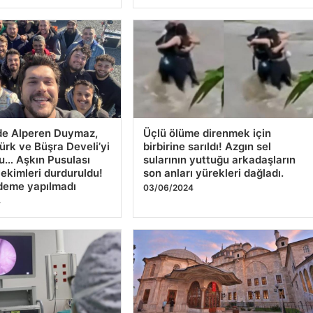
de Alperen Duymaz,
Üçlü ölüme direnmek için
ürk ve Büşra Develi’yi
birbirine sarıldı! Azgın sel
u… Aşkın Pusulası
sularının yuttuğu arkadaşların
çekimleri durduruldu!
son anları yürekleri dağladı.
deme yapılmadı
03/06/2024
4