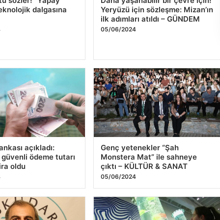
ü sözler! “Yapay
Daha yaşanabilir bir çevre için!
eknolojik dalgasına
Yeryüzü için sözleşme: Mizan’ın
ilk adımları atıldı – GÜNDEM
4
05/06/2024
nkası açıkladı:
Genç yetenekler “Şah
 güvenli ödeme tutarı
Monstera Mat” ile sahneye
ira oldu
çıktı – KÜLTÜR & SANAT
4
05/06/2024