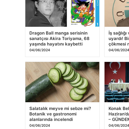
Dragon Ball manga serisinin
İş sağlığı
sanatçısı Akira Toriyama, 68
uyardı! B
yaşında hayatını kaybetti
çökmesi n
04/06/2024
04/06/202
Salatalık meyve mi sebze mi?
Konak Bel
Botanik ve gastronomi
Haziran’da
alanlarında incelendi
– GÜNDE
04/06/2024
04/06/202