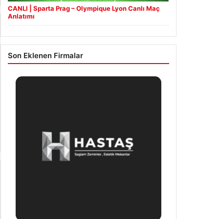
CANLI | Sparta Prag – Olympique Lyon Canlı Maç
Anlatımı
Son Eklenen Firmalar