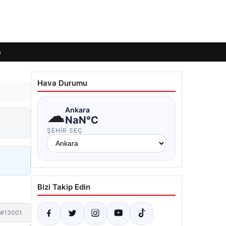
m
Hava Durumu
☁
Ankara
NaN°C
ŞEHIR SEÇ
Bizi Takip Edin
#13001