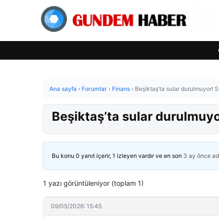
Ana sayfa
›
Forumlar
›
Finans
›
Beşiktaş’ta sular durulmuyor! Se
Beşiktaş’ta sular durulmuyor
Bu konu 0 yanıt içerir, 1 izleyen vardır ve en son
3 ay önce
ad
1 yazı görüntüleniyor (toplam 1)
09/05/2026: 15:45