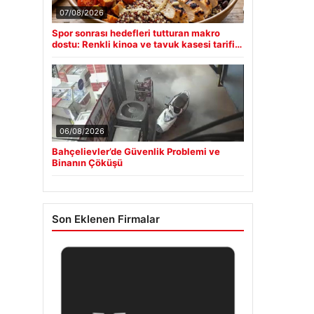
07/08/2026
Spor sonrası hedefleri tutturan makro
dostu: Renkli kinoa ve tavuk kasesi tarifi…
06/08/2026
Bahçelievler’de Güvenlik Problemi ve
Binanın Çöküşü
Son Eklenen Firmalar