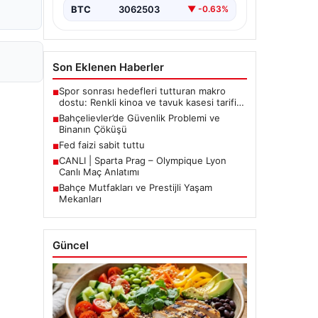
BTC
3062503
▼ -0.63%
Son Eklenen Haberler
Spor sonrası hedefleri tutturan makro
■
dostu: Renkli kinoa ve tavuk kasesi tarifi…
Bahçelievler’de Güvenlik Problemi ve
■
Binanın Çöküşü
Fed faizi sabit tuttu
■
CANLI | Sparta Prag – Olympique Lyon
■
Canlı Maç Anlatımı
Bahçe Mutfakları ve Prestijli Yaşam
■
Mekanları
Güncel