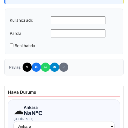
Kullanıcı adı:
Parola:
Beni hatırla
Paylaş:
Hava Durumu
☁
Ankara
NaN°C
ŞEHIR SEÇ