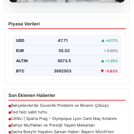
05.08.2026
Fed faizi sabit tuttu
Piyasa Verileri
USD
47.71
▲ +0.17%
EUR
55.02
• 0.00%
ALTIN
6573.5
▲ +1.25%
BTC
3062503
▼ -0.63%
Son Eklenen Haberler
Bahçelievler’de Güvenlik Problemi ve Binanın Çöküşü
■
Fed faizi sabit tuttu
■
CANLI | Sparta Prag – Olympique Lyon Canlı Maç Anlatımı
■
Bahçe Mutfakları ve Prestijli Yaşam Mekanları
■
Sacha Boey’in Hayatını Sarsan Haber: Bayern Münih’ten
■