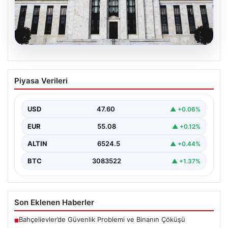
05.08.2026
Fed faizi sabit tuttu
Piyasa Verileri
USD
47.60
▲ +0.06%
EUR
55.08
▲ +0.12%
ALTIN
6524.5
▲ +0.44%
BTC
3083522
▲ +1.37%
Son Eklenen Haberler
Bahçelievler’de Güvenlik Problemi ve Binanın Çöküşü
■