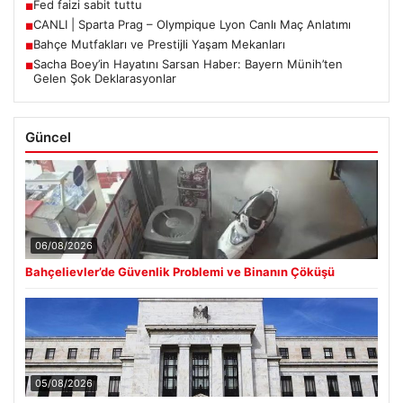
Fed faizi sabit tuttu
■
CANLI | Sparta Prag – Olympique Lyon Canlı Maç Anlatımı
■
Bahçe Mutfakları ve Prestijli Yaşam Mekanları
■
Sacha Boey’in Hayatını Sarsan Haber: Bayern Münih’ten
■
Gelen Şok Deklarasyonlar
Güncel
06/08/2026
Bahçelievler’de Güvenlik Problemi ve Binanın Çöküşü
05/08/2026