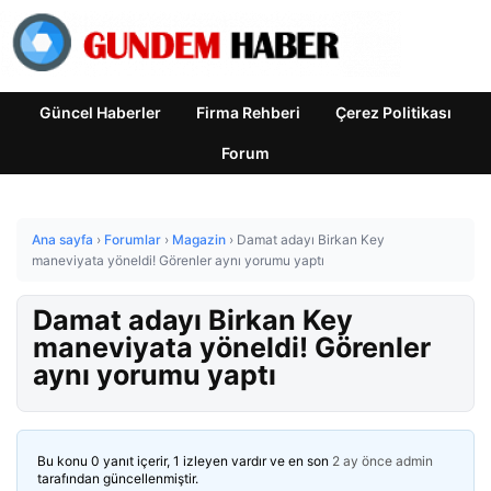
Güncel Haberler
Firma Rehberi
Çerez Politikası
Forum
Ana sayfa
›
Forumlar
›
Magazin
›
Damat adayı Birkan Key
maneviyata yöneldi! Görenler aynı yorumu yaptı
Damat adayı Birkan Key
maneviyata yöneldi! Görenler
aynı yorumu yaptı
Bu konu 0 yanıt içerir, 1 izleyen vardır ve en son
2 ay önce
admin
tarafından güncellenmiştir.