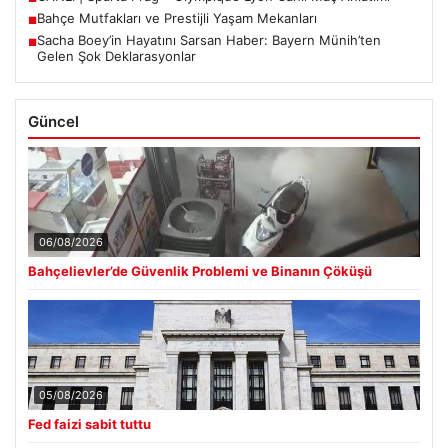
Bahçe Mutfakları ve Prestijli Yaşam Mekanları
■
Sacha Boey’in Hayatını Sarsan Haber: Bayern Münih’ten
■
Gelen Şok Deklarasyonlar
Güncel
06/08/2026
Bahçelievler’de Güvenlik Problemi ve Binanın Çöküşü
05/08/2026
Fed faizi sabit tuttu