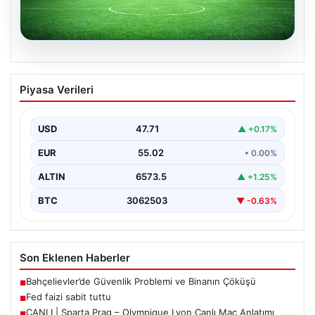
04.08.2026
CANLI | Sparta Prag – Olympique Lyon
Piyasa Verileri
Canlı Maç Anlatımı
USD
47.71
▲ +0.17%
EUR
55.02
• 0.00%
ALTIN
6573.5
▲ +1.25%
BTC
3062503
▼ -0.63%
Son Eklenen Haberler
Bahçelievler’de Güvenlik Problemi ve Binanın Çöküşü
■
Fed faizi sabit tuttu
■
CANLI | Sparta Prag – Olympique Lyon Canlı Maç Anlatımı
■