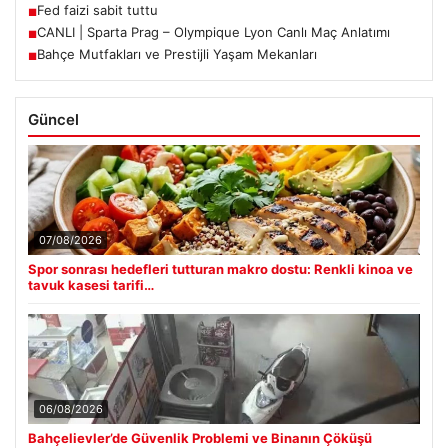
Fed faizi sabit tuttu
■
CANLI | Sparta Prag – Olympique Lyon Canlı Maç Anlatımı
■
Bahçe Mutfakları ve Prestijli Yaşam Mekanları
■
Güncel
07/08/2026
Spor sonrası hedefleri tutturan makro dostu: Renkli kinoa ve
tavuk kasesi tarifi…
06/08/2026
Bahçelievler’de Güvenlik Problemi ve Binanın Çöküşü