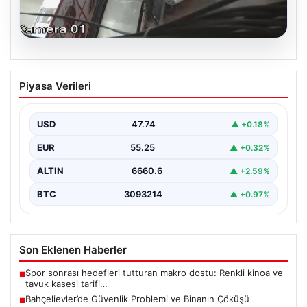
06.08.2026
Bahçelievler’de Güvenlik Problemi ve
Piyasa Verileri
Binanın Çöküşü
İstanbul'un Bahçelievler ilçesinde, Yenibosna Merkez
Mahallesi Taşova Sokak'ta korkutucu bir olay yaşandı.
USD
47.74
▲ +0.18%
Yaklaşık 38…
EUR
55.25
▲ +0.32%
ALTIN
6660.6
▲ +2.59%
BTC
3093214
▲ +0.97%
Son Eklenen Haberler
Spor sonrası hedefleri tutturan makro dostu: Renkli kinoa ve
■
tavuk kasesi tarifi…
Bahçelievler’de Güvenlik Problemi ve Binanın Çöküşü
■